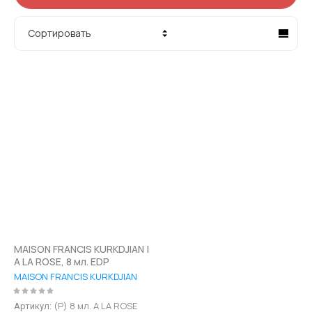
Сортировать
Цена - убывание
Цена - возрастание
Название - Я-А
Название - А-Я
MAISON FRANCIS KURKDJIAN |
A LA ROSE, 8 мл. EDP
MAISON FRANCIS KURKDJIAN
(Р) 8 мл. A LA ROSE
Артикул: