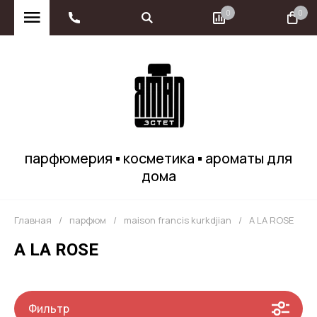
0
0
парфюмерия ▪ косметика ▪ ароматы для
дома
Главная
/
парфюм
/
maison francis kurkdjian
/
A LA ROSE
A LA ROSE
Фильтр