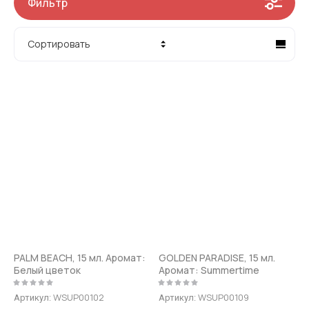
Фильтр
Сортировать
Цена - убывание
Цена - возрастание
Название - Я-А
Название - А-Я
PALM BEACH, 15 мл. Аромат:
GOLDEN PARADISE, 15 мл.
Белый цветок
Аромат: Summertime
WSUP00102
WSUP00109
Артикул:
Артикул: