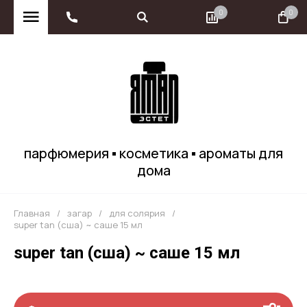
0
0
парфюмерия ▪ косметика ▪ ароматы для
дома
Главная
/
загар
/
для солярия
/
super tan (сша) ~ саше 15 мл
super tan (сша) ~ саше 15 мл