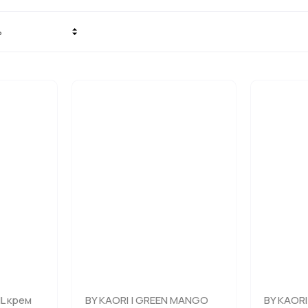
ь
 убывание
 возрастание
ие - Я-А
ие - А-Я
IL крем
BY KAORI | GREEN MANGO
BY KAORI 