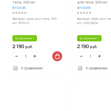
тела, 200 мл
для тела, 200 мл
BY KAORI
BY KAORI
крем для тела, 200
крем для те
Артикул:
Артикул:
мл. AFRICA
мл. LIME BASIL
В наличии
1
В наличии
1
2 190
2 190
руб.
руб.
К сравнению
К сравнению