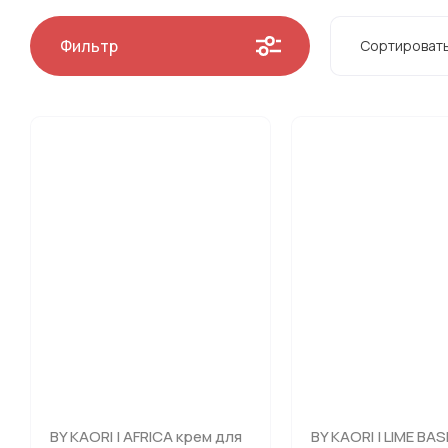
Фильтр
Сортироват
Цена -
Цена -
Назван
Назван
BY KAORI | AFRICA крем для
BY KAORI | LIME BAS