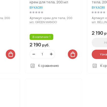
крем для тела, 200 мл
тела, 20
BY KAORI
BY KAORI
ла, 200
крем для тела, 200
к
Артикул:
Артикул:
мл. GREEN MANGO
мл. BELLIN
2 190
р
В наличии
1
Н
2 190
руб.
Узна
К сравнению
К с