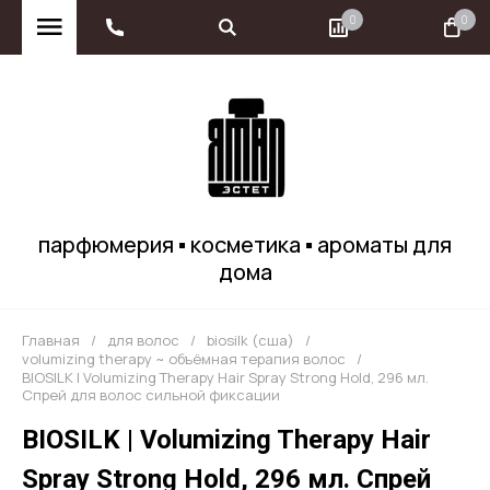
0
0
парфюмерия ▪ косметика ▪ ароматы для
дома
Главная
/
для волос
/
biosilk (сша)
/
volumizing therapy ~ объёмная терапия волос
/
BIOSILK | Volumizing Therapy Hair Spray Strong Hold, 296 мл.
Спрей для волос сильной фиксации
BIOSILK | Volumizing Therapy Hair
Spray Strong Hold, 296 мл. Спрей