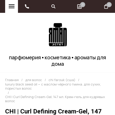
0
0
парфюмерия ▪ косметика ▪ ароматы для
дома
Главная
/
для волос
/
chi farouk (сша)
/
luxury black seed oil ~ с маслом чёрного тмина. для сухих,
пористых волос
/
CHI | Curl Defining Cream-Gel, 147 мл. Крем-гель для кудрявых
волос
CHI | Curl Defining Cream-Gel, 147